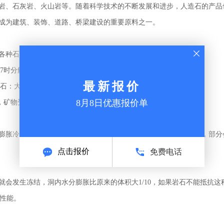
岩、石灰岩、火山岩等。随着科学技术的不断发展和进步，人造石的产品
成为建筑、装饰、道路、桥梁建设的重要原料之一。
各种石材都不同。有些石材因高温作用而发生化学分解。
07时分解。
最新报价
理石：大于910时分解。
8月8日优惠报价单
00，矿物受热不均，开裂
膨胀冷轴，但如果受热后再次冷却，收缩就不能恢复到原来的体积，部分会
点击报价
免费电话
点就会发生冻结，洞内水分膨胀比原来的体积大1/10，如果岩石不能抵抗
冻性能。