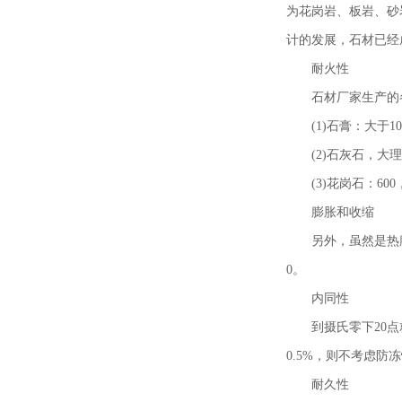
为花岗岩、板岩、砂
计的发展，石材已经
耐火性
石材厂家生产的
(1)石膏：大于1
(2)石灰石，大
(3)花岗石：6
膨胀和收缩
另外，虽然是热
0。
内同性
到摄氏零下20
0.5%，则不考虑防
耐久性